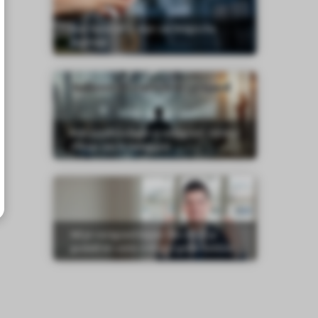
Huis huren in Spanje van Belgische
eigenaar
Indirect investeren in vastgoed: slimme
manier om te beleggen
Wil je vastgoed kopen dan moet je
geduld en soms ook wat geluk hebben