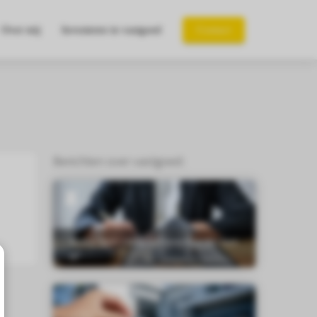
Over mij
Investeren in vastgoed
Contact
Berichten over vastgoed:
Welke type vastgoed investeerder ben
jij?